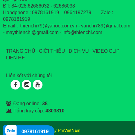
ĐT: 84-028.62686032 - 62686038
Handphone : 0978161919 - 0964197279 Zalo :
0978161919
Email : thienchi79@yahoo.com.vn - vanchi789@gmail.com
- maythienchi@gmail.com - info@thienchi.com
TRANG CHỦ
GIỚI THIỆU
DỊCH VỤ
VIDEO CLIP
LIÊN HỆ
Liên kết với chúng tôi
Đang online:
38
Tổng truy cập:
4803810
® Copyright 2018
Design by PmVietNam
0978161919