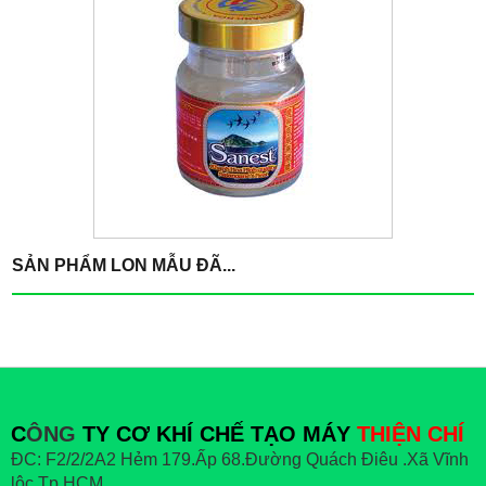
SẢN PHẨM LON MẪU ĐÃ...
C
ÔNG
TY CƠ KHÍ CHẾ TẠO MÁY
THIỆN CHÍ
ĐC: F2/2/2A2 Hẻm 179.Ấp 68.Đường Quách Điêu .Xã Vĩnh
lộc.Tp.HCM