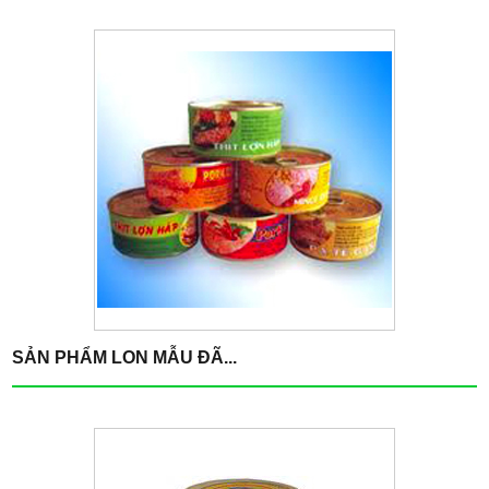
SẢN PHẨM LON MẪU ĐÃ...