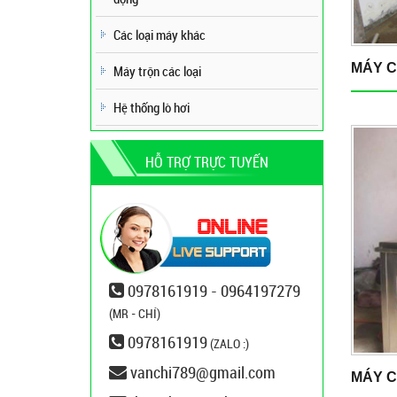
Các loại máy khác
MÁY C
Máy trộn các loại
Hệ thống lò hơi
HỖ TRỢ TRỰC TUYẾN
0978161919 - 0964197279
(MR - CHÍ)
0978161919
(ZALO :)
vanchi789@gmail.com
MÁY C