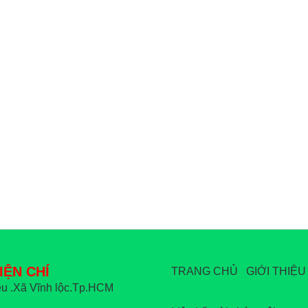
IỆN CHÍ
TRANG CHỦ
GIỚI THIỆU
u .Xã Vĩnh lộc.Tp.HCM