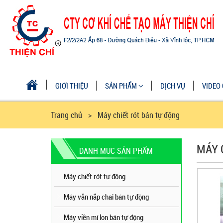
GIỚI THIỆU
SẢN PHẨM
DỊCH VỤ
VIDEO 
Trang chủ
> Máy chiết rót bán tự động
MÁY 
DANH MỤC SẢN PHẨM
Máy chiết rót tự động
Máy văn nắp chai bán tự động
Máy viền mí lon bán tự động