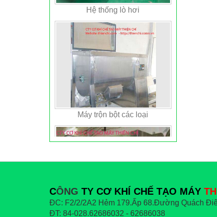
Máy trộn bột các loại
C
ÔNG
TY CƠ KHÍ CHẾ TẠO MÁY
TH
ĐC: F2/2/2A2 Hẻm 179.Ấp 68.Đường Quách Điê
ĐT: 84-028.62686032 - 62686038