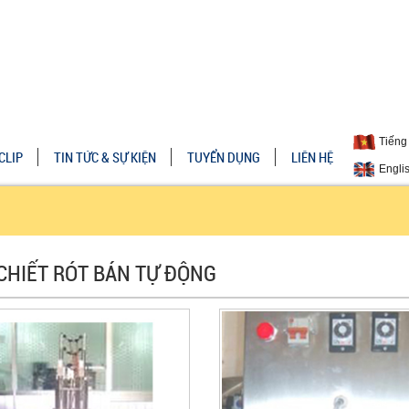
Tiếng 
CLIP
TIN TỨC & SỰ KIỆN
TUYỂN DỤNG
LIÊN HỆ
Engli
CHIẾT RÓT BÁN TỰ ĐỘNG