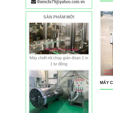
thienchi79@yahoo.com.vn
SẢN PHẨM MỚI
Máy chiết rót chạy gián đoạn 2 in
1 tự động
MÁY C
Hệ thống lò hơi