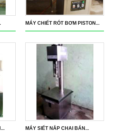
.
MÁY CHIẾT RÓT BƠM PISTON...
..
MÁY SIẾT NẮP CHAI BÁN...