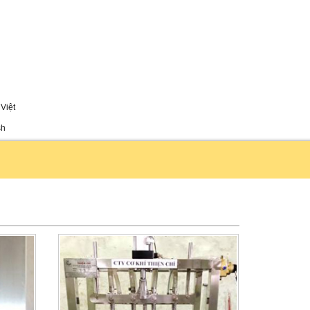
Việt
sh