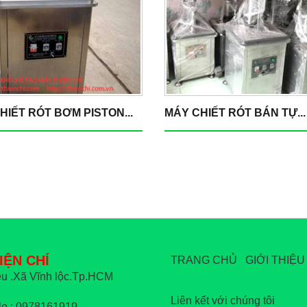
HIẾT RÓT BƠM PISTON...
MÁY CHIẾT RÓT BÁN TỰ...
IỆN CHÍ
TRANG CHỦ
GIỚI THIỆU
u .Xã Vĩnh lộc.Tp.HCM
Liên kết với chúng tôi
o : 0978161919