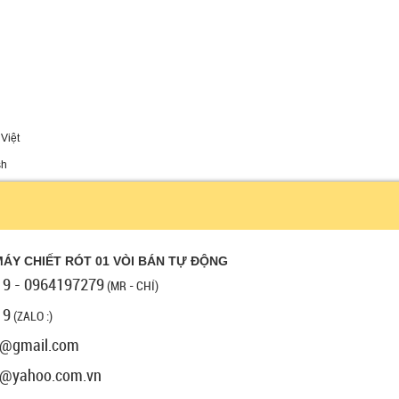
Việt
sh
MÁY CHIẾT RÓT 01 VÒI BÁN TỰ ĐỘNG
9 - 0964197279
(MR - CHÍ)
19
(ZALO :)
9@gmail.com
9@yahoo.com.vn