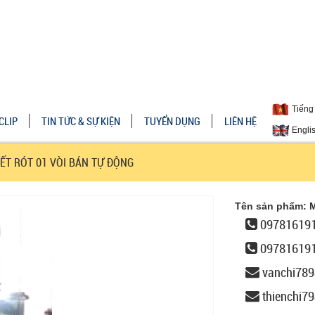
Tiếng 
CLIP
TIN TỨC & SỰ KIỆN
TUYỂN DỤNG
LIÊN HỆ
Engli
ẾT RÓT 01 VÒI BÁN TỰ ĐỘNG
Tên sản phẩm: 
097816191
09781619
vanchi78
thienchi7