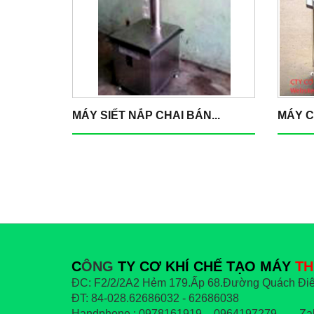
MÁY SIẾT NẮP CHAI BÁN...
MÁY C
C
ÔNG
TY CƠ KHÍ CHẾ TẠO MÁY
TH
ĐC: F2/2/2A2 Hẻm 179.Ấp 68.Đường Quách Điê
ĐT: 84-028.62686032 - 62686038
Handphone : 0978161919 - 0964197279 Zal