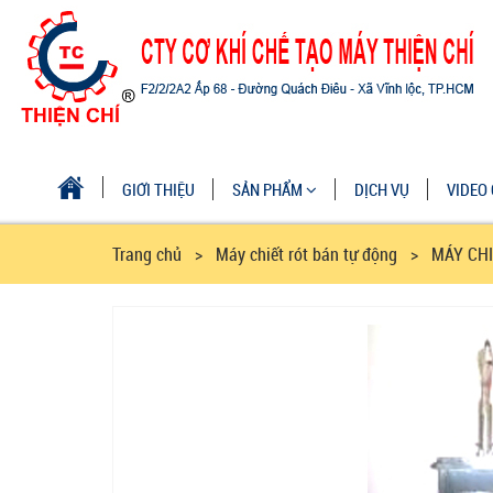
GIỚI THIỆU
SẢN PHẨM
DỊCH VỤ
VIDEO 
Trang chủ
> Máy chiết rót bán tự động > MÁY CHI