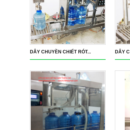
DÂY CHUYỀN CHIẾT RÓT...
DÂY C