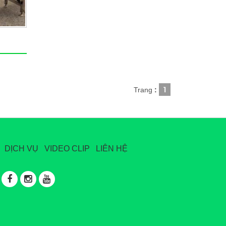
1
Trang
:
DỊCH VỤ
VIDEO CLIP
LIÊN HỆ