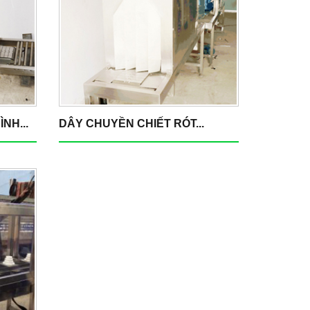
NH...
DÂY CHUYỀN CHIẾT RÓT...