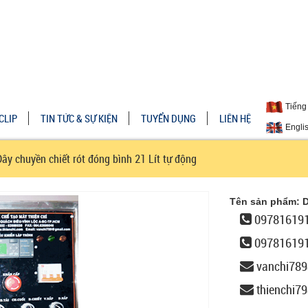
Tiếng 
CLIP
TIN TỨC & SỰ KIỆN
TUYỂN DỤNG
LIÊN HỆ
Engli
 chuyền chiết rót đóng bình 21 Lít tự động
Tên sản phẩm: D
097816191
09781619
vanchi78
thienchi7