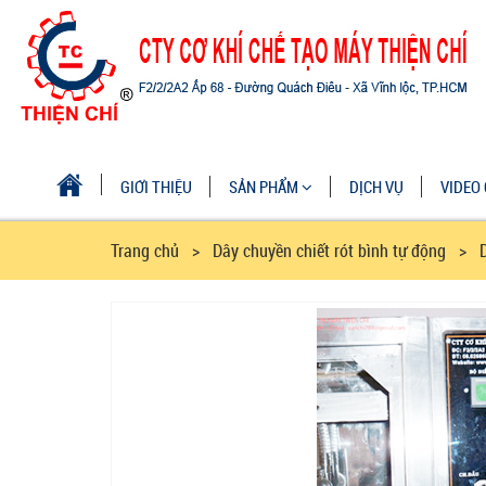
GIỚI THIỆU
SẢN PHẨM
DỊCH VỤ
VIDEO 
Trang chủ
> Dây chuyền chiết rót bình tự động > Dây