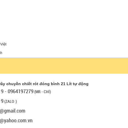
Việt
sh
ây chuyền chiết rót đóng bình 21 Lít tự động
9 - 0964197279
(MR - CHÍ)
19
(ZALO :)
9@gmail.com
9@yahoo.com.vn