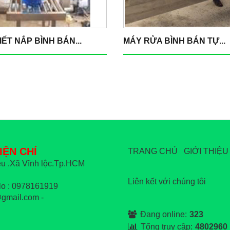
IẾT NẮP BÌNH BÁN...
MÁY RỬA BÌNH BÁN TỰ...
IỆN CHÍ
TRANG CHỦ
GIỚI THIỆU
u .Xã Vĩnh lộc.Tp.HCM
Liên kết với chúng tôi
o : 0978161919
gmail.com -
Đang online:
323
Tổng truy cập:
4802960