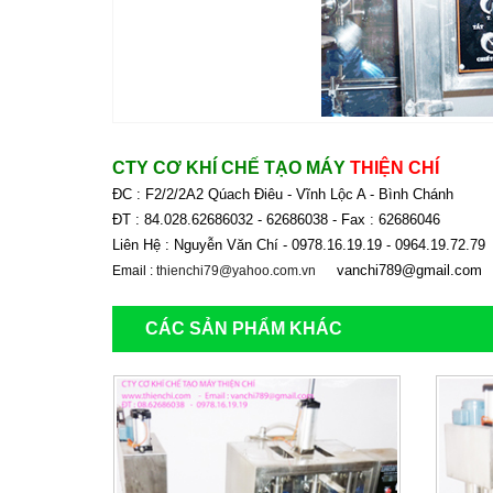
CTY CƠ KHÍ CHẾ TẠO MÁY
THIỆN CHÍ
ĐC : F2/2/2A2 Qúach Điêu - Vĩnh Lộc A - Bình Chánh
ĐT : 84.028.62686032 - 62686038 - Fax : 62686046
Liên Hệ : Nguyễn Văn Chí - 0978.16.19.19 - 0964.19.72.7
vanchi789@gmail.com
Email :
thienchi79@yahoo.com.vn
CÁC SẢN PHẨM KHÁC