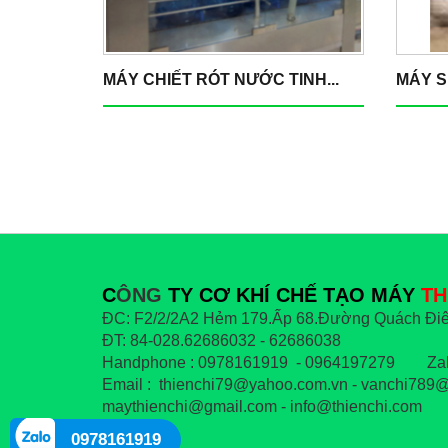
MÁY CHIẾT RÓT NƯỚC TINH...
MÁY S
C
ÔNG
TY CƠ KHÍ CHẾ TẠO MÁY
TH
ĐC: F2/2/2A2 Hẻm 179.Ấp 68.Đường Quách Điê
ĐT: 84-028.62686032 - 62686038
Handphone : 0978161919 - 0964197279 Zal
Email : thienchi79@yahoo.com.vn - vanchi789@
maythienchi@gmail.com - info@thienchi.com
0978161919