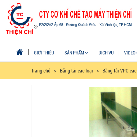
GIỚI THIỆU
SẢN PHẨM
DỊCH VỤ
VIDEO 
Trang chủ
> Băng tải các loại > Băng tải VPC các 