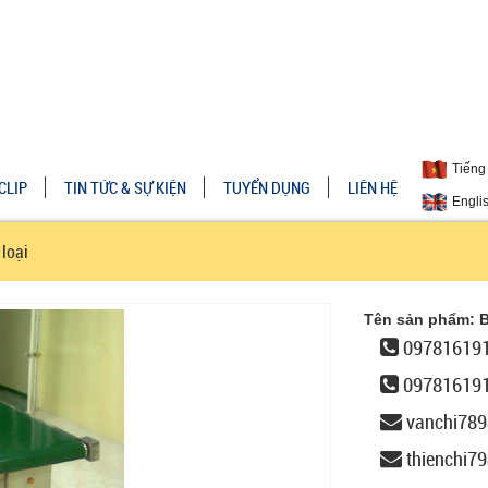
Tiếng 
CLIP
TIN TỨC & SỰ KIỆN
TUYỂN DỤNG
LIÊN HỆ
Engli
loại
Tên sản phẩm: B
097816191
09781619
vanchi78
thienchi7