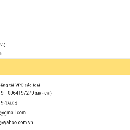
Việt
sh
ăng tải VPC các loại
9 - 0964197279
(MR - CHÍ)
19
(ZALO :)
9@gmail.com
9@yahoo.com.vn