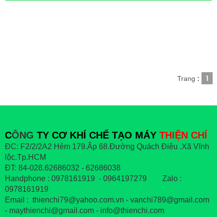
1
Trang
:
C
ÔNG
TY CƠ KHÍ CHẾ TẠO MÁY
THIỆN CHÍ
ĐC: F2/2/2A2 Hẻm 179.Ấp 68.Đường Quách Điêu .Xã Vĩnh
lộc.Tp.HCM
ĐT: 84-028.62686032 - 62686038
Handphone : 0978161919 - 0964197279 Zalo :
0978161919
Email : thienchi79@yahoo.com.vn - vanchi789@gmail.com
- maythienchi@gmail.com - info@thienchi.com