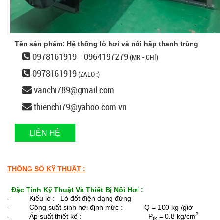
Tên sản phẩm: Hệ thống lò hơi và nồi hấp thanh trùng
0978161919 - 0964197279
(MR - CHÍ)
0978161919
(ZALO :)
vanchi789@gmail.com
thienchi79@yahoo.com.vn
LIÊN HỆ
THÔNG SỐ KỸ THUẬT :
Đặc Tính Kỹ Thuật Và Thiết Bị Nồi Hơi :
- Kiểu lò : Lò đốt điện dạng đứng
- Công suất sinh hơi định mức : Q = 100 kg /giờ
2
- Áp suất thiết kế : P
= 0.8 kg/cm
tk