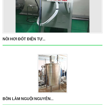
NỒI HƠI ĐỐT ĐIỆN TỰ...
BỒN LÀM NGUỘI NGUYÊN...