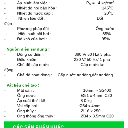
2
- Áp
suất làm việc : P
= 4 kg/cm
lv
o
- Nhiệt độ hơi bão hòa : 145
C
o
- Nhiệt độ nước cấp : 20
C
- Nhiên liệu đốt : Đốt
điện
- Phương pháp đốt : Ống nước
- Hiệu suất nồi hơi : 85%
- Độ khô của hơi : 95%
Nguồn điện sử dụng :
- Động cơ điện : 380 V/ 50 Hz/ 3 pha
- Điều khiển : 220 V/ 50 Hz/ 1 pha
- Chế độ cấp nước : Cấp nước tự
động
- Chế độ hoạt động : Cấp nước tự động,đốt tự động
V
ật liệu chế tạo :
- Mặt sàn : 10mm ~ SS400
- Ống nước : Ø51 x 4mm C20
- Áp suất thiết kế : 8.0 kg
- Val cấp hơi : Ø34 x 4mm
- Ống thủy : Ø 16 x 250
- Ống thông ống thủy : Ø34 x 3.5mm C20
CÁC SẢN PHẨM KHÁC