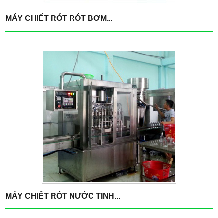
MÁY CHIẾT RÓT RÓT BƠM...
MÁY CHIẾT RÓT NƯỚC TINH...