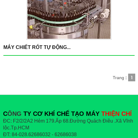
MÁY CHIẾT RÓT TỰ ĐỘNG...
1
Trang
:
C
ÔNG
TY CƠ KHÍ CHẾ TẠO MÁY
THIỆN CHÍ
ĐC: F2/2/2A2 Hẻm 179.Ấp 68.Đường Quách Điêu .Xã Vĩnh
lộc.Tp.HCM
ĐT: 84-028.62686032 - 62686038