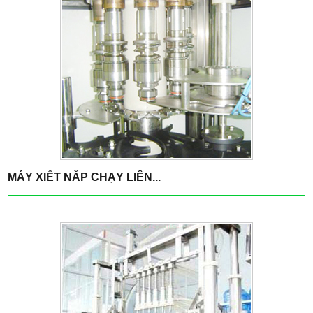
MÁY XIẾT NẮP CHẠY LIÊN...