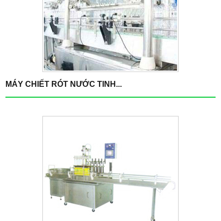
MÁY CHIẾT RÓT NƯỚC TINH...