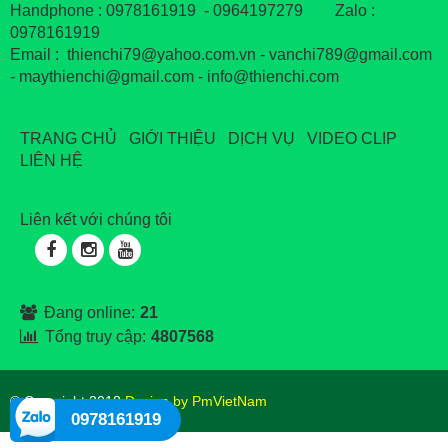
Handphone : 0978161919 - 0964197279 Zalo :
0978161919
Email : thienchi79@yahoo.com.vn - vanchi789@gmail.com
- maythienchi@gmail.com - info@thienchi.com
TRANG CHỦ
GIỚI THIỆU
DỊCH VỤ
VIDEO CLIP
LIÊN HỆ
Liên kết với chúng tôi
Đang online:
21
Tổng truy cập:
4807568
® Copyright 2018
Design by PmVietNam
0978161919