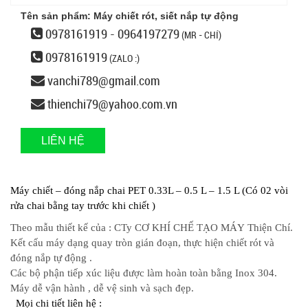
Tên sản phẩm: Máy chiết rót, siết nắp tự động
0978161919 - 0964197279
(MR - CHÍ)
0978161919
(ZALO :)
vanchi789@gmail.com
thienchi79@yahoo.com.vn
LIÊN HỆ
Máy chiết – đóng nắp chai PET 0.33L – 0.5 L – 1.5 L (Có 02 vòi
rửa chai bằng tay trước khi chiết )
Theo mẫu thiết kế của : CTy CƠ KHÍ CHẾ TẠO MÁY Thiện Chí.
Kết cấu máy dạng quay tròn gián đoạn, thực hiện chiết rót và
đóng nắp tự động .
Các bộ phận tiếp xúc liệu được làm hoàn toàn bằng Inox 304.
Máy dễ vận hành , dễ vệ sinh và sạch đẹp.
Mọi chi tiết liên hệ :