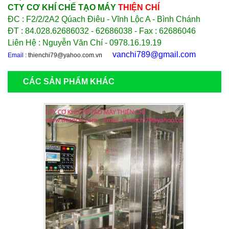
CTY CƠ KHÍ CHẾ TẠO MÁY
THIỆN CHÍ
ĐC : F2/2/2A2 Qúach Điêu - Vĩnh Lộc A - Bình Chánh
ĐT : 84.028.62686032 - 62686038 - Fax : 62686046
Liên Hệ : Nguyễn Văn Chí - 0978.16.19.19
vanchi789@gmail.com
Email :
thienchi79@yahoo.com.vn
CÁC SẢN PHẨM KHÁC