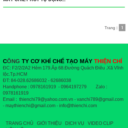
1
Trang
:
C
ÔNG
TY CƠ KHÍ CHẾ TẠO MÁY
THIỆN CHÍ
ĐC: F2/2/2A2 Hẻm 179.Ấp 68.Đường Quách Điêu .Xã Vĩnh
lộc.Tp.HCM
ĐT: 84-028.62686032 - 62686038
Handphone : 0978161919 - 0964197279 Zalo :
0978161919
Email : thienchi79@yahoo.com.vn - vanchi789@gmail.com
- maythienchi@gmail.com - info@thienchi.com
TRANG CHỦ
GIỚI THIỆU
DỊCH VỤ
VIDEO CLIP