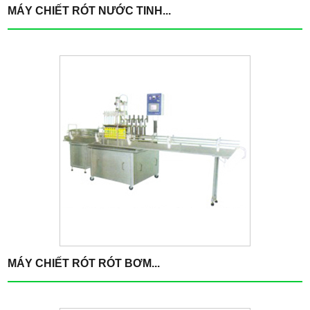
MÁY CHIẾT RÓT NƯỚC TINH...
MÁY CHIẾT RÓT RÓT BƠM...