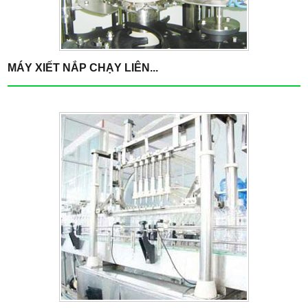
MÁY XIẾT NẮP CHẠY LIÊN...