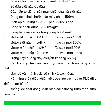
- Số vòi chiết tùy theo công xuất từ 01 - 09 vòi
- Số đầu siết nắp 01 đầu.
- Cấp nắp tự động trên máy chiết chai và siết nắp.
- Dung tích chai chuẩn của máy chai :
500ml
- Điện áp sử dụng : 220V,1 pha ,380V,3 pha
- Công suất sử dụng: 8,5 KW/giờ
- Băng tải đầu vào ra tổng cộng là 04 mét.
- Motor băng tải 1/4 HP : Taiwan mới 100%
- Motor siết nắp 1/4HP : Taiwan mới 100%
- Motor mâm chiết 1/2HP : Taiwan mới100%
- Motor mâm cấp nắp 1/4HP : Taiwan mới 100%
- Trọng lượng tổng dây chuyền khoảng 650kg
- Các bộ phận tiếp xúc liệu được làm hoàn toàn bằng inox
304
.
- Máy dễ vận hành , dễ vệ sinh và sạch đẹp.
- Hệ thống điện điều khiển sẽ được lập trình bằng PLC điều
khiển toàn bộ hệ
thống khi hoạt động.Màn hình cài chương trình màn hình
cảm ứng,