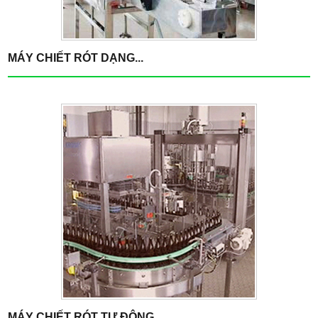
MÁY CHIẾT RÓT DẠNG...
MÁY CHIẾT RÓT TỰ ĐỘNG...